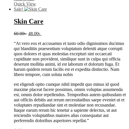
Quick View
Sale!
Skin Care
Original
Current
60.00
৳
48.00
৳
price
price
“At vero eos et accusamus et iusto odio dignissimos ducimus
was:
is:
qui blanditiis praesentium voluptatum deleniti atque corrupti
60.00৳ .
48.00৳ .
quos dolores et quas molestias excepturi sint occaecati
cupiditate non provident, similique sunt in culpa qui officia
deserunt mollitia animi, id est laborum et dolorum fuga. Et
harum quidem rerum facilis est et expedita distinctio. Nam
libero tempore, cum soluta nobis
est eligendi optio cumque nihil impedit quo minus id quod
maxime placeat facere possimus, omnis voluptas assumenda
est, omnis dolor repellendus. Temporibus autem quibusdam et
aut officiis debitis aut rerum necessitatibus saepe eveniet ut et
voluptates repudiandae sint et molestiae non recusandae.
Itaque earum rerum hic tenetur a sapiente delectus, ut aut
reiciendis voluptatibus maiores alias consequatur aut
perferendis doloribus asperiores repellat.”