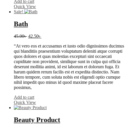
Add to cart
Quick View
Sale!
Bath
Original
Current
45.00
৳
42.50
৳
price
price
“At vero eos et accusamus et iusto odio dignissimos ducimus
was:
is:
qui blanditiis praesentium voluptatum deleniti atque corrupti
45.00৳ .
42.50৳ .
quos dolores et quas molestias excepturi sint occaecati
cupiditate non provident, similique sunt in culpa qui officia
deserunt mollitia animi, id est laborum et dolorum fuga. Et
harum quidem rerum facilis est et expedita distinctio. Nam
libero tempore, cum soluta nobis est eligendi optio cumque
nihil impedit quo minus id quod maxime placeat facere
possimus,
Add to cart
Quick View
Beauty Product