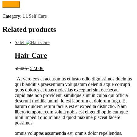
Category:
👩‍⚕️Self Care
Related products
Sale!
Hair Care
Original
Current
55.00
৳
52.00
৳
price
price
“At vero eos et accusamus et iusto odio dignissimos ducimus
was:
is:
qui blanditiis praesentium voluptatum deleniti atque corrupti
55.00৳ .
52.00৳ .
quos dolores et quas molestias excepturi sint occaecati
cupiditate non provident, similique sunt in culpa qui officia
deserunt mollitia animi, id est laborum et dolorum fuga. Et
harum quidem rerum facilis est et expedita distinctio. Nam
libero tempore, cum soluta nobis est eligendi optio cumque
nihil impedit quo minus id quod maxime placeat facere
possimus,
omnis voluptas assumenda est, omnis dolor repellendus.