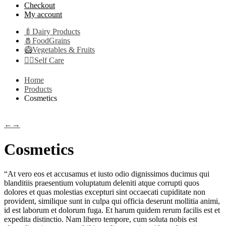
Checkout
My account
🍼Dairy Products
🧂FoodGrains
🥝Vegetables & Fruits
👩‍⚕️Self Care
Home
Products
Cosmetics
←
→
Cosmetics
“At vero eos et accusamus et iusto odio dignissimos ducimus qui
blanditiis praesentium voluptatum deleniti atque corrupti quos
dolores et quas molestias excepturi sint occaecati cupiditate non
provident, similique sunt in culpa qui officia deserunt mollitia animi,
id est laborum et dolorum fuga. Et harum quidem rerum facilis est et
expedita distinctio. Nam libero tempore, cum soluta nobis est