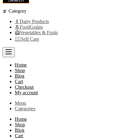
Category
🍼Dairy Products
🧂FoodGrains
🥝Vegetables & Fruits
👩‍⚕️Self Care
Home
Shop
Blog
Cart
Checkout
My account
Menu
Categories
Home
Shop
Blog
Cart