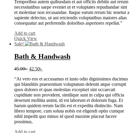
Temporibus autem quibusdam et aut officiis debitis aut rerum
necessitatibus saepe eveniet ut et voluptates repudiandae sint
et molestiae non recusandae. Itaque earum rerum hic tenetur a
sapiente delectus, ut aut reiciendis voluptatibus maiores alias
consequatur aut perferendis doloribus asperiores repellat.”
Add to cart
Quick View
Sale!
Bath & Handwash
Original
Current
45.00
৳
42.50
৳
price
price
“At vero eos et accusamus et iusto odio dignissimos ducimus
was:
is:
qui blanditiis praesentium voluptatum deleniti atque corrupti
45.00৳ .
42.50৳ .
quos dolores et quas molestias excepturi sint occaecati
cupiditate non provident, similique sunt in culpa qui officia
deserunt mollitia animi, id est laborum et dolorum fuga. Et
harum quidem rerum facilis est et expedita distinctio. Nam
libero tempore, cum soluta nobis est eligendi optio cumque
nihil impedit quo minus id quod maxime placeat facere
possimus,
Add to cart