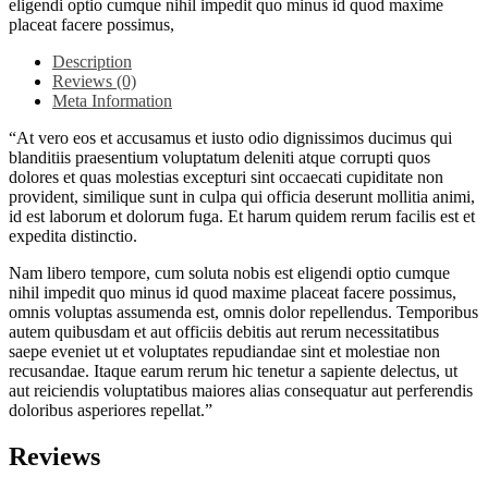
eligendi optio cumque nihil impedit quo minus id quod maxime
placeat facere possimus,
Description
Reviews (0)
Meta Information
“At vero eos et accusamus et iusto odio dignissimos ducimus qui
blanditiis praesentium voluptatum deleniti atque corrupti quos
dolores et quas molestias excepturi sint occaecati cupiditate non
provident, similique sunt in culpa qui officia deserunt mollitia animi,
id est laborum et dolorum fuga. Et harum quidem rerum facilis est et
expedita distinctio.
Nam libero tempore, cum soluta nobis est eligendi optio cumque
nihil impedit quo minus id quod maxime placeat facere possimus,
omnis voluptas assumenda est, omnis dolor repellendus. Temporibus
autem quibusdam et aut officiis debitis aut rerum necessitatibus
saepe eveniet ut et voluptates repudiandae sint et molestiae non
recusandae. Itaque earum rerum hic tenetur a sapiente delectus, ut
aut reiciendis voluptatibus maiores alias consequatur aut perferendis
doloribus asperiores repellat.”
Reviews