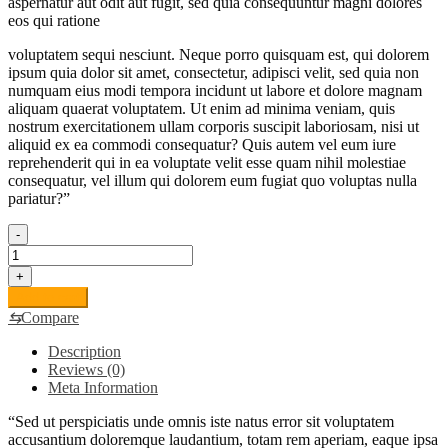
aspernatur aut odit aut fugit, sed quia consequuntur magni dolores
eos qui ratione
voluptatem sequi nesciunt. Neque porro quisquam est, qui dolorem
ipsum quia dolor sit amet, consectetur, adipisci velit, sed quia non
numquam eius modi tempora incidunt ut labore et dolore magnam
aliquam quaerat voluptatem. Ut enim ad minima veniam, quis
nostrum exercitationem ullam corporis suscipit laboriosam, nisi ut
aliquid ex ea commodi consequatur? Quis autem vel eum iure
reprehenderit qui in ea voluptate velit esse quam nihil molestiae
consequatur, vel illum qui dolorem eum fugiat quo voluptas nulla
pariatur?”
-
Oil
quantity
+
Add to cart
⇆
Compare
Description
Reviews (0)
Meta Information
“Sed ut perspiciatis unde omnis iste natus error sit voluptatem
accusantium doloremque laudantium, totam rem aperiam, eaque ipsa