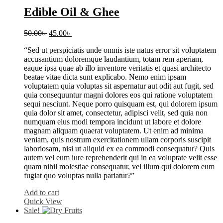
Edible Oil & Ghee
Original
Current
50.00
৳
45.00
৳
price
price
“Sed ut perspiciatis unde omnis iste natus error sit voluptatem
was:
is:
accusantium doloremque laudantium, totam rem aperiam,
50.00৳ .
45.00৳ .
eaque ipsa quae ab illo inventore veritatis et quasi architecto
beatae vitae dicta sunt explicabo. Nemo enim ipsam
voluptatem quia voluptas sit aspernatur aut odit aut fugit, sed
quia consequuntur magni dolores eos qui ratione voluptatem
sequi nesciunt. Neque porro quisquam est, qui dolorem ipsum
quia dolor sit amet, consectetur, adipisci velit, sed quia non
numquam eius modi tempora incidunt ut labore et dolore
magnam aliquam quaerat voluptatem. Ut enim ad minima
veniam, quis nostrum exercitationem ullam corporis suscipit
laboriosam, nisi ut aliquid ex ea commodi consequatur? Quis
autem vel eum iure reprehenderit qui in ea voluptate velit esse
quam nihil molestiae consequatur, vel illum qui dolorem eum
fugiat quo voluptas nulla pariatur?”
Add to cart
Quick View
Sale!