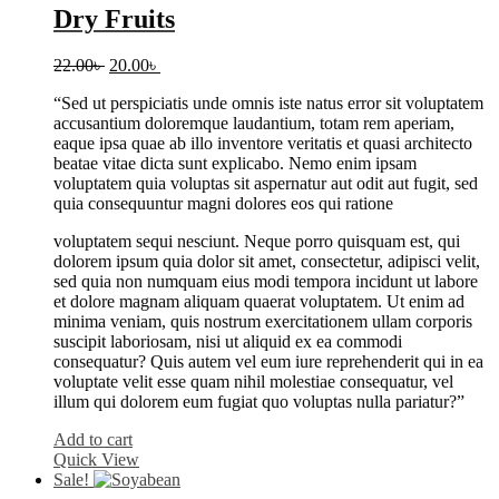
Dry Fruits
Original
Current
22.00
৳
20.00
৳
price
price
“Sed ut perspiciatis unde omnis iste natus error sit voluptatem
was:
is:
accusantium doloremque laudantium, totam rem aperiam,
22.00৳ .
20.00৳ .
eaque ipsa quae ab illo inventore veritatis et quasi architecto
beatae vitae dicta sunt explicabo. Nemo enim ipsam
voluptatem quia voluptas sit aspernatur aut odit aut fugit, sed
quia consequuntur magni dolores eos qui ratione
voluptatem sequi nesciunt. Neque porro quisquam est, qui
dolorem ipsum quia dolor sit amet, consectetur, adipisci velit,
sed quia non numquam eius modi tempora incidunt ut labore
et dolore magnam aliquam quaerat voluptatem. Ut enim ad
minima veniam, quis nostrum exercitationem ullam corporis
suscipit laboriosam, nisi ut aliquid ex ea commodi
consequatur? Quis autem vel eum iure reprehenderit qui in ea
voluptate velit esse quam nihil molestiae consequatur, vel
illum qui dolorem eum fugiat quo voluptas nulla pariatur?”
Add to cart
Quick View
Sale!