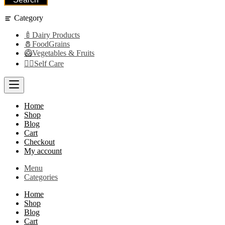
Category
🍼Dairy Products
🧂FoodGrains
🥝Vegetables & Fruits
👩‍⚕️Self Care
Home
Shop
Blog
Cart
Checkout
My account
Menu
Categories
Home
Shop
Blog
Cart