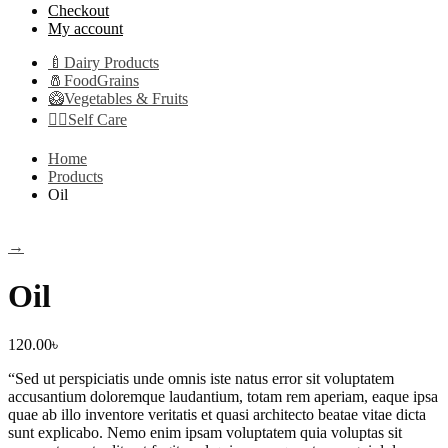
Checkout
My account
🍼Dairy Products
🧂FoodGrains
🥝Vegetables & Fruits
👩‍⚕️Self Care
Home
Products
Oil
→
Oil
120.00
৳
“Sed ut perspiciatis unde omnis iste natus error sit voluptatem
accusantium doloremque laudantium, totam rem aperiam, eaque ipsa
quae ab illo inventore veritatis et quasi architecto beatae vitae dicta
sunt explicabo. Nemo enim ipsam voluptatem quia voluptas sit