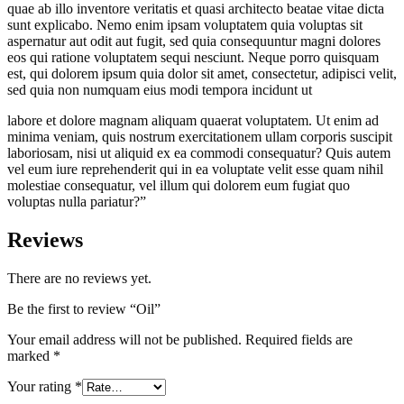
quae ab illo inventore veritatis et quasi architecto beatae vitae dicta
sunt explicabo. Nemo enim ipsam voluptatem quia voluptas sit
aspernatur aut odit aut fugit, sed quia consequuntur magni dolores
eos qui ratione voluptatem sequi nesciunt. Neque porro quisquam
est, qui dolorem ipsum quia dolor sit amet, consectetur, adipisci velit,
sed quia non numquam eius modi tempora incidunt ut
labore et dolore magnam aliquam quaerat voluptatem. Ut enim ad
minima veniam, quis nostrum exercitationem ullam corporis suscipit
laboriosam, nisi ut aliquid ex ea commodi consequatur? Quis autem
vel eum iure reprehenderit qui in ea voluptate velit esse quam nihil
molestiae consequatur, vel illum qui dolorem eum fugiat quo
voluptas nulla pariatur?”
Reviews
There are no reviews yet.
Be the first to review “Oil”
Your email address will not be published.
Required fields are
marked
*
Your rating
*