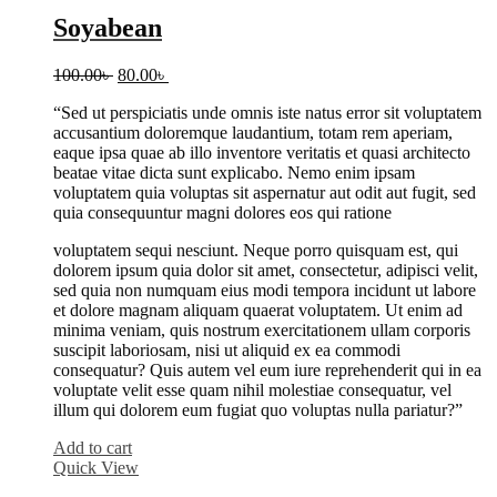
Soyabean
Original
Current
100.00
৳
80.00
৳
price
price
“Sed ut perspiciatis unde omnis iste natus error sit voluptatem
was:
is:
accusantium doloremque laudantium, totam rem aperiam,
100.00৳ .
80.00৳ .
eaque ipsa quae ab illo inventore veritatis et quasi architecto
beatae vitae dicta sunt explicabo. Nemo enim ipsam
voluptatem quia voluptas sit aspernatur aut odit aut fugit, sed
quia consequuntur magni dolores eos qui ratione
voluptatem sequi nesciunt. Neque porro quisquam est, qui
dolorem ipsum quia dolor sit amet, consectetur, adipisci velit,
sed quia non numquam eius modi tempora incidunt ut labore
et dolore magnam aliquam quaerat voluptatem. Ut enim ad
minima veniam, quis nostrum exercitationem ullam corporis
suscipit laboriosam, nisi ut aliquid ex ea commodi
consequatur? Quis autem vel eum iure reprehenderit qui in ea
voluptate velit esse quam nihil molestiae consequatur, vel
illum qui dolorem eum fugiat quo voluptas nulla pariatur?”
Add to cart
Quick View