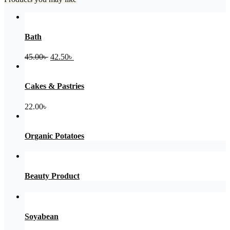
Bath
Original
Current
45.00
৳
42.50
৳
price
price
was:
is:
45.00৳ .
42.50৳ .
Cakes & Pastries
22.00
৳
Organic Potatoes
Beauty Product
Soyabean